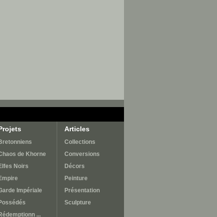
Projets
Articles
Bretonniens
Collections
Chaos de Khorne
Conversions
Elfes Noirs
Décors
Empire
Peinture
Garde Impériale
Présentation
Possédés
Sculpture
Rédemptionn ...