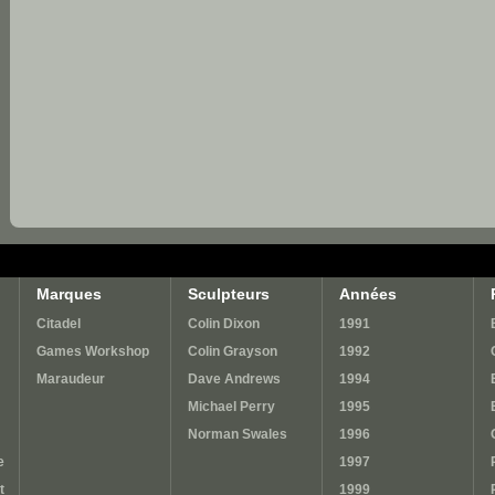
Marques
Sculpteurs
Années
Citadel
Colin Dixon
1991
Games Workshop
Colin Grayson
1992
Maraudeur
Dave Andrews
1994
Michael Perry
1995
Norman Swales
1996
e
1997
t
1999