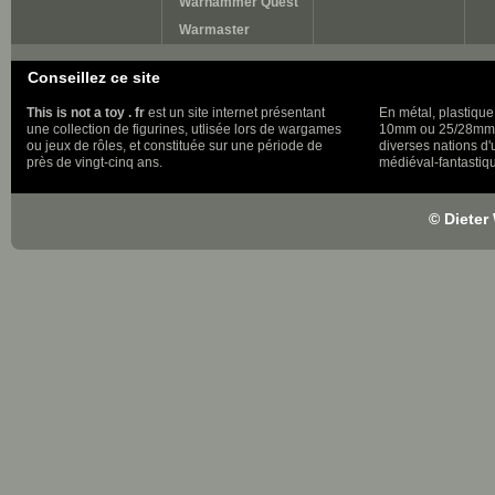
Warhammer Quest
Warmaster
Conseillez ce site
This is not a toy . fr
est un site internet présentant
En métal, plastique
une collection de figurines, utlisée lors de wargames
10mm ou 25/28mm, 
ou jeux de rôles, et constituée sur une période de
diverses nations d
près de vingt-cinq ans.
médiéval-fantastiqu
© Dieter