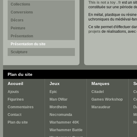
This is not a toy . fr
est un si
Collections
constituée sur une période de
Conversions
En métal, plastique ou résine
uchroniques du médiéval-fanta
Décors
Ce site permet d'éffectuer da
Peinture
projets
de réalisations, avec
Présentation
Présentation du site
Sculpture
Plan du site
Accueil
Jeux
Marques
S
Ajouts
Epic
Citadel
Co
Figurines
Man OWar
Games Workshop
C
Commentaires
Mordheim
Maraudeur
D
Contact
Necromunda
M
Plan du site
Warhammer 40K
N
Warhammer Battle