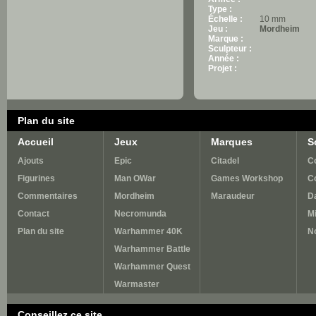
Type :
Échelle :
10 mm
Jeu :
Mordheim
Marque :
Sculpteur :
Année :
Projet :
Plan du site
Accueil
Jeux
Marques
S
Ajouts
Epic
Citadel
Co
Figurines
Man OWar
Games Workshop
C
Commentaires
Mordheim
Maraudeur
D
Contact
Necromunda
M
Plan du site
Warhammer 40K
N
Warhammer Battle
Warhammer Quest
Warmaster
Conseillez ce site