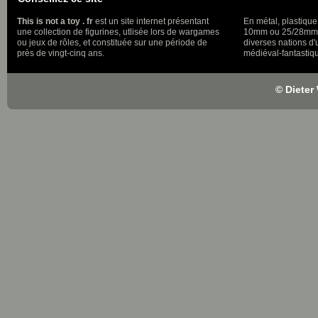
This is not a toy . fr
est un site internet présentant
En métal, plastique
une collection de figurines, utlisée lors de wargames
10mm ou 25/28mm, 
ou jeux de rôles, et constituée sur une période de
diverses nations d
près de vingt-cinq ans.
médiéval-fantastiqu
© Dieter