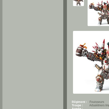
Régiment :
Fouisseurs
Troupe :
Arbalètriers I
Armée :